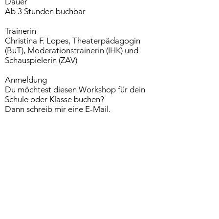
Dauer
Ab 3 Stunden buchbar
Trainerin
Christina F. Lopes, Theaterpädagogin
(BuT), Moderationstrainerin (IHK) und
Schauspielerin (ZAV)
Anmeldung
Du möchtest diesen Workshop für dein
Schule oder Klasse buchen?
Dann schreib mir eine E-Mail.
Ich freue mich auf euch!
Eure Christina
Du hast Fragen
zu unseren
Angeboten? Her