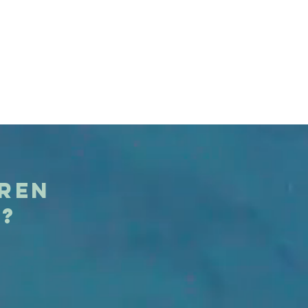
eren
t?