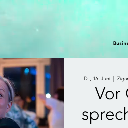
Busin
Di., 16. Juni
  |  
Ziga
Vor
sprec