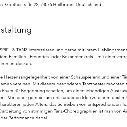
, Goethestraße 22, 74076 Heilbronn, Deutschland
staltung
AUSPIEL & TANZ interessieren und gerne mit ihrem Lieblingsme
dem Familien-, Freundes- oder Bekanntenkreis – mit einer ver
eren entdecken.
e Herzensangelegenheit von einer Schauspielerin und einer Tänz
amen vereinen. Mit diesem besonderen Tanztheater möchten si
n Raum für Begegnung schaffen, um einen lebendigen Austaus
en.  Von einer gemeinsam entstandenen Idee zu einem bestim
arakteren jeden Alters, das Schreiben von entsprechenden Tex
 Erarbeitung von stimmigen Tanz-Choreographien ist man von Anf
 der Performance dabei.