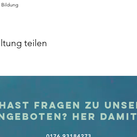
e Bildung
ltung teilen
hast Fragen zu uns
ngeboten? Her dami
0176 93184273