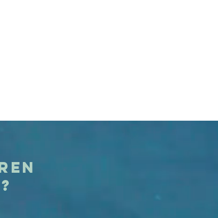
eren
t?