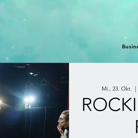
Busin
Mi., 23. Okt.
  | 
ROCKI