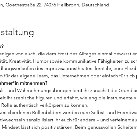
, Goethestraße 22, 74076 Heilbronn, Deutschland
staltung
s?
ejenigen von euch, die dem Ernst des Alltages einmal bewusst 
ät, Kreativität, Humor sowie kommunikative Fähigkeiten zu sch
ngsverläufen des Improvisationstheaters lernt ihr, eure Flexibi
b für das eigene Team, das Unternehmen oder einfach für sich 
lnehmer*in mitnehmen?
uls- und Wahrnehmungsübungen lernt ihr zunächst die Grundla
elt ihr szenische Figuren und erfahrt, wie eng die Instrumente
olle authentisch verkörpern zu können.
verschiedenen Rollenbildern werden eure Selbst- und Fremdwa
vwechseln sensibilisiert ihr euch für andere – und verfeinert eure
 Mindset lässt sich positiv stärken: Beim genussvollen Scheite