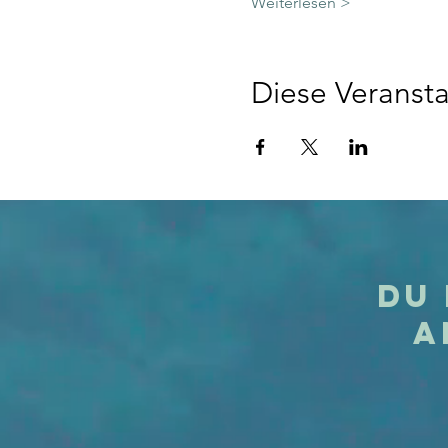
Weiterlesen >
Diese Veransta
Du 
A