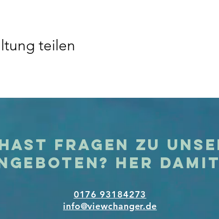
ltung teilen
hast Fragen zu uns
ngeboten? Her dami
0176 93184273
info@viewchanger.de