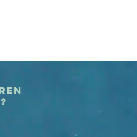
eren
t?