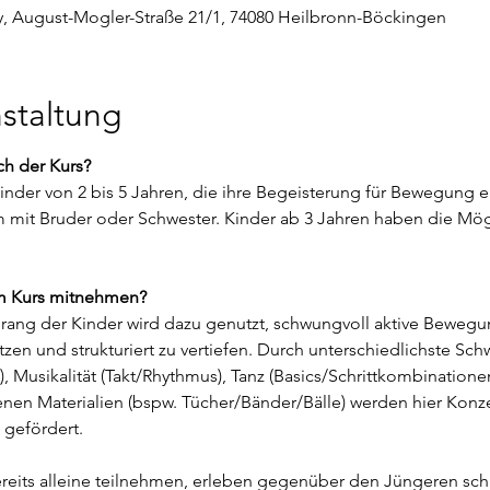
ty, August-Mogler-Straße 21/1, 74080 Heilbronn-Böckingen
staltung
ch der Kurs? 
 Kinder von 2 bis 5 Jahren, die ihre Begeisterung für Bewegung 
mit Bruder oder Schwester. Kinder ab 3 Jahren haben die Mögli
m Kurs mitnehmen? 
ang der Kinder wird dazu genutzt, schwungvoll aktive Bewegun
n und strukturiert zu vertiefen. Durch unterschiedlichste Sch
 Musikalität (Takt/Rhythmus), Tanz (Basics/Schrittkombination
en Materialien (bspw. Tücher/Bänder/Bälle) werden hier Konze
 gefördert.
reits alleine teilnehmen, erleben gegenüber den Jüngeren schn