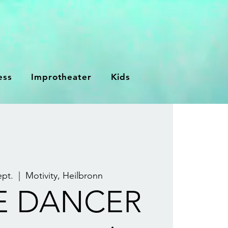
ess
Improtheater
Kids
ept.
  |  
Motivity, Heilbronn
LE DANCER