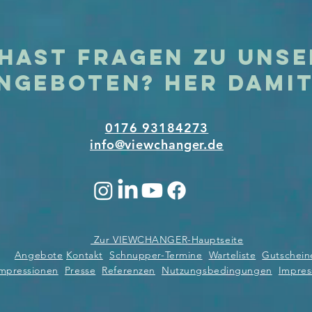
hast Fragen zu uns
ngeboten? Her dami
0176 93184273
info@viewchanger.de
Zur VIEWCHANGER-Hauptseite
Angebote
Kontakt
Schnupper-Termine
Warteliste
Gutschein
mpressionen
Presse
Referenzen
Nutzungsbedingungen
Impre