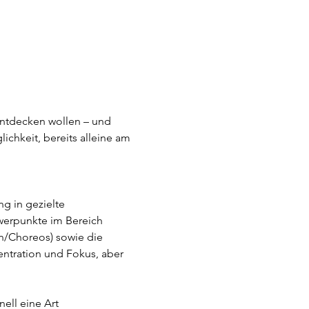
entdecken wollen – und 
chkeit, bereits alleine am 
g in gezielte 
werpunkte im Bereich 
en/Choreos) sowie die 
ntration und Fokus, aber 
ell eine Art 