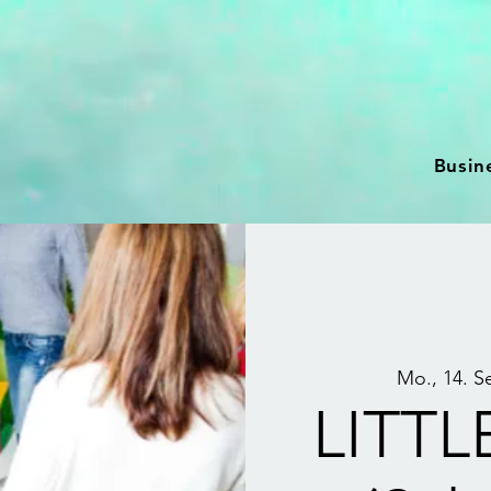
Busin
Mo., 14. S
LITT