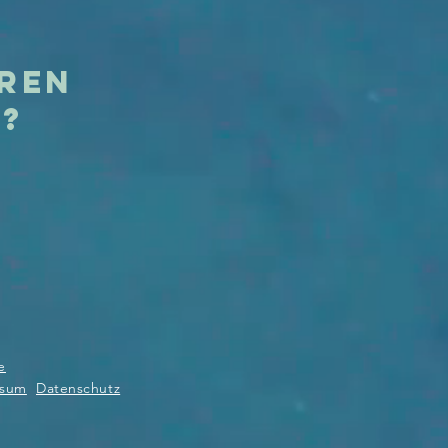
eren
t?
e
ssum
Datenschutz