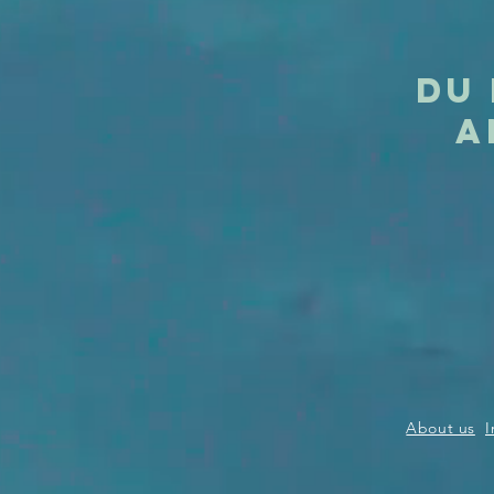
Du 
A
About us
I