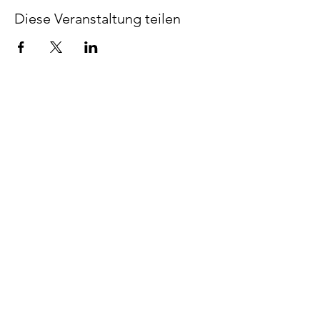
Diese Veranstaltung teilen
Du hast Fragen
zu unseren
Angeboten? Her
damit?
0176 93184273
info@viewchanger.de
Zur VIEWCHANGER-Hauptseite