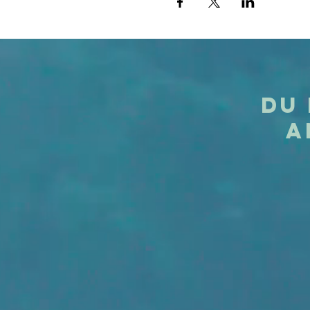
Du 
A