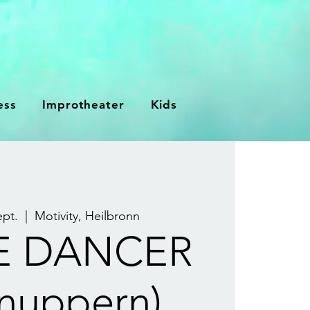
ess
Improtheater
Kids
ept.
  |  
Motivity, Heilbronn
LE DANCER
nuppern)