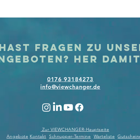
hast Fragen zu uns
ngeboten? Her dami
0176 93184273
info@viewchanger.de
Zur VIEWCHANGER-Hauptseite
Angebote
Kontakt
Schnupper-Termine
Warteliste
Gutschein