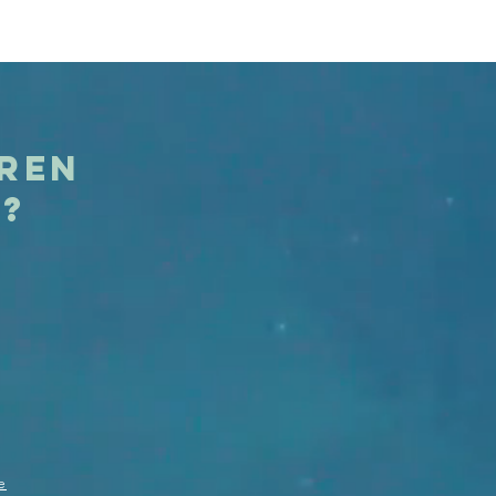
eren
t?
e