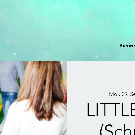
Busin
Mo., 09. S
LITT
(Sch