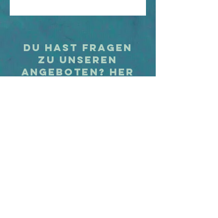
Du hast Fragen
zu unseren
Angeboten? Her
damit?
0176 93184273
info@viewchanger.de
Zur VIEWCHANGER-Hauptseite
Angebote
Kontakt
Schnupper-Termine
Warteliste
Gutscheine
About us
Impressionen
Presse