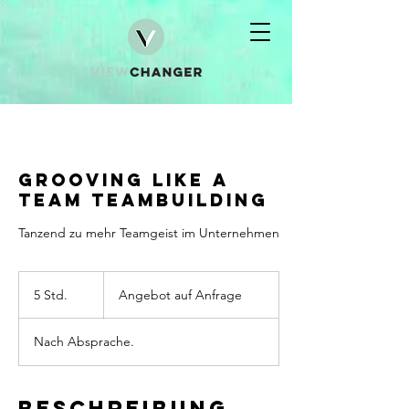
GROOVING LIKE A
TEAM Teambuilding
Tanzend zu mehr Teamgeist im Unternehmen
Angebot
auf
5 Std.
5
Angebot auf Anfrage
Anfrage
S
t
Nach Absprache.
d
.
Beschreibung